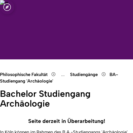
t zu Köln
Open quicklink menu
Suche öffnen
Sprachauswahl öffnen
Menü schließen
Menü öffnen
Philosophische Fakultät
...
Studiengänge
BA-
Show remaining breadcrumb items
Studiengang 'Archäologie'
Bachelor Studiengang
Archäologie
Seite derzeit in Überarbeitung!
In Köln können im Rahmen des B.A.-Studiengangs 'Archäologie'