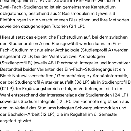
Leistungspunkten (LP) vor. Sowohl im Ein-Fach- wie auch im
Zwei-Fach-Studiengang ist ein gemeinsames Kernstudium
obligatorisch, bestehend aus 2 Basismodulen mit jeweils 3
Einführungen in die verschiedenen Disziplinen und ihre Methoden
sowie den dazugehörigen Tutorien (24 LP).
Hierauf setzt das eigentliche Fachstudium auf, bei dem zwischen
den Studienprofilen A und B ausgewählt werden kann: Im Ein-
Fach-Studium mit nur einer Archäologie (Studienprofil A) werden
insgesamt 72 LP, bei der Wahl von zwei Archäologien
(Studienprofil B) jeweils 48 LP erbracht. Integraler und innovativer
Bestandteil beider Varianten des Ein-Fach-Studiengangs ist ein
Block Naturwissenschaften / Geoarchäologie / Archäoinformatik,
der bei Studienprofil A stärker ausfällt (36 LP) als in Studienprofil B
(12 LP). Im Ergänzungsbereich erfolgen Vertiefungen mit freier
Wahl entsprechend der Interessenslage der Studierenden (24 LP)
sowie das Studium Integrale (12 LP). Die Fachnote ergibt sich aus
den im Verlauf des Studiums belegten Schwerpunktmodulen und
der Bachelor-Arbeit (12 LP), die im Regelfall im 6. Semester
angefertigt wird.