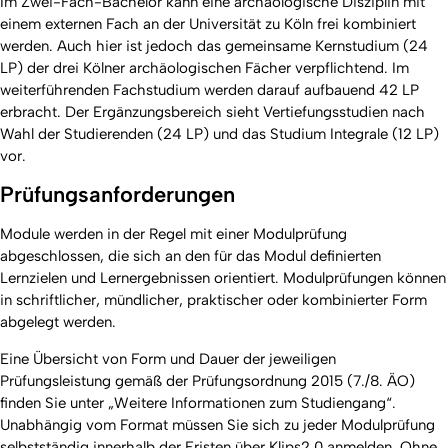
Im Zwei-Fach-Bachelor kann eine archäologische Disziplin mit
einem externen Fach an der Universität zu Köln frei kombiniert
werden. Auch hier ist jedoch das gemeinsame Kernstudium (24
LP) der drei Kölner archäologischen Fächer verpflichtend. Im
weiterführenden Fachstudium werden darauf aufbauend 42 LP
erbracht. Der Ergänzungsbereich sieht Vertiefungsstudien nach
Wahl der Studierenden (24 LP) und das Studium Integrale (12 LP)
vor.
Prüfungsanforderungen
Module werden in der Regel mit einer Modulprüfung
abgeschlossen, die sich an den für das Modul definierten
Lernzielen und Lernergebnissen orientiert. Modulprüfungen können
in schriftlicher, mündlicher, praktischer oder kombinierter Form
abgelegt werden.
Eine Übersicht von Form und Dauer der jeweiligen
Prüfungsleistung gemäß der Prüfungsordnung 2015 (7./8. ÄO)
finden Sie unter „Weitere Informationen zum Studiengang“.
Unabhängig vom Format müssen Sie sich zu jeder Modulprüfung
selbstständig innerhalb der Fristen über Klips2.0 anmelden. Ohne